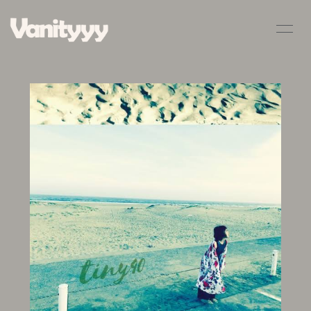
HOME
INFORMATION
SCHEDULE
PROFILE
VIDEO
DISCOGRAPHY
BLOG
MOVIE
RADIO
PHOTO
Q&A