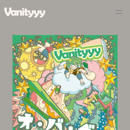
HOME
INFORMATION
SCHEDULE
PROFILE
VIDEO
DISCOGRAPHY
BLOG
MOVIE
RADIO
PHOTO
Q&A