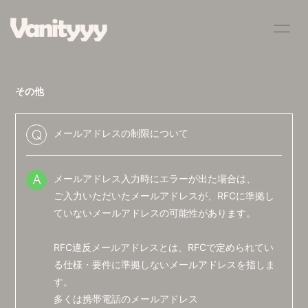
HOME
INFORMATION
その他
SCHEDULE
PROFILE
VIDEO
DISCOGRAPHY
メールアドレスの制限について
Q
BLOG
MOVIE
メールアドレス入力時にエラーが出た場合は、
A
RADIO
PHOTO
ご入力いただいたメールアドレスが、RFCに準拠し
ていないメールアドレスの可能性があります。
Q&A
RFC違反メールアドレスとは、RFCで定められてい
る仕様・要件に準拠しないメールアドレスを指しま
す。
多くは携帯電話のメールアドレス