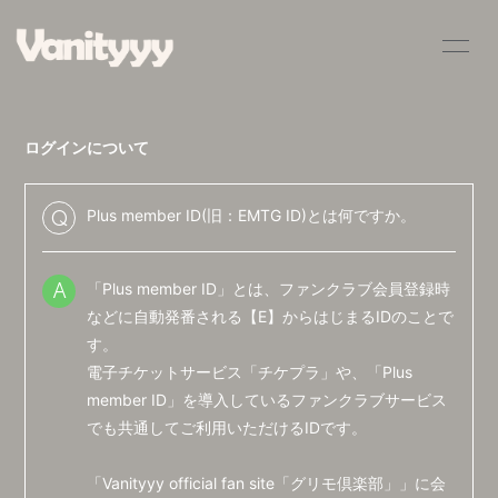
HOME
INFORMATION
ログインについて
SCHEDULE
PROFILE
VIDEO
DISCOGRAPHY
Plus member ID(旧：EMTG ID)とは何ですか。
Q
BLOG
MOVIE
「Plus member ID」とは、ファンクラブ会員登録時
A
RADIO
PHOTO
などに自動発番される【E】からはじまるIDのことで
す。
Q&A
電子チケットサービス「
チケプラ
」や、「Plus
member ID」を導入しているファンクラブサービス
でも共通してご利用いただけるIDです。
「Vanityyy official fan site「グリモ倶楽部」」に会