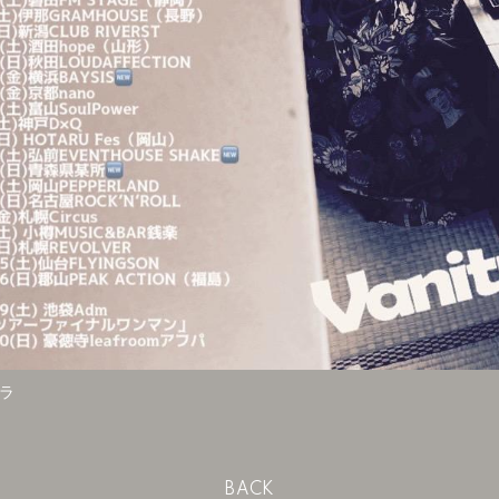
ラ
BACK