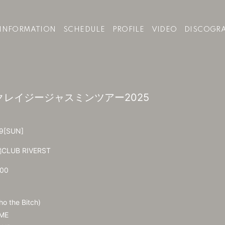
INFORMATION
SCHEDULE
PROFILE
VIDEO
DISCOGR
ST クレイジージャスミンツアー2025
9
[SUN]
CLUB RIVERST
:00
o the Bitch)
ME