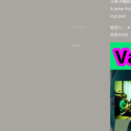
小林大輔B
A letter fr
IcyLand
チケット
前売り：￥2
学割1500
INFO