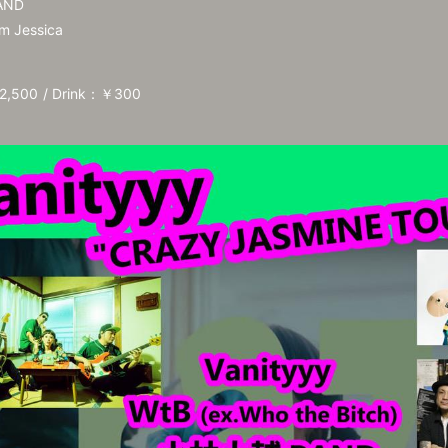
AND
om Jessica
,500
Drink：￥300