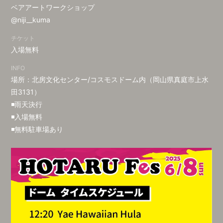
ベアアートワークショップ
@niji__kuma
チケット
入場無料
INFO
場所：北房文化センター/コスモスドーム内（岡山県真庭市上水
田3131）
◾️雨天決行
◾️入場無料
◾️無料駐車場あり