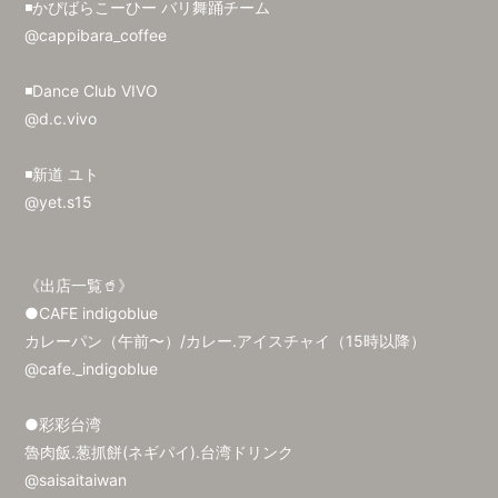
◾️かぴばらこーひー バリ舞踊チーム
@cappibara_coffee
◾️Dance Club VIVO
@d.c.vivo
◾️新道 ユト
@yet.s15
《出店一覧🥤》
●CAFE indigoblue
カレーパン（午前〜）/カレー.アイスチャイ（15時以降）
@cafe._indigoblue
●彩彩台湾
魯肉飯.葱抓餅(ネギパイ).台湾ドリンク
@saisaitaiwan