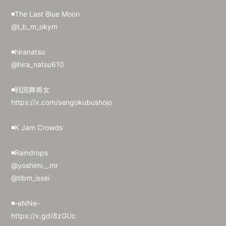
会員登録
ログイン
◾️The Last Blue Moon
@l_b_m_okym
◾️hiranatsu
@hira_natsu610
◾️戦国舞将女
https://x.com/sengokubushojo
◾️K Jam Crowds
◾️Raindrops
@yoshimi._.mr
@tlbm_issei
◾️-eNNe-
https://x.gd/8zGUc