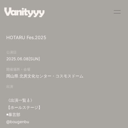
HOME
INFORMATION
HOTARU Fes.2025
SCHEDULE
PROFILE
公演日
VIDEO
DISCOGRAPHY
2025.06.08
[SUN]
BLOG
MOVIE
開催場所・会場
岡山県
北房文化センター・コスモスドーム
RADIO
PHOTO
出演
Q&A
《出演一覧🎸》
【ホールステージ】
◾️暴言部
@bougenbu