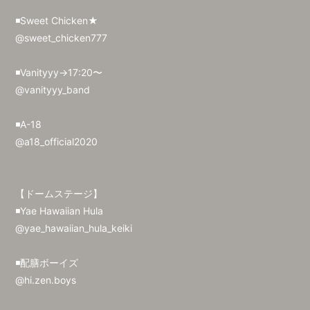
◾️Sweet Chicken★
@sweet_chicken777
◾️Vanityyy→17:20〜
@vanityyy_band
◾️A-18
@a18_official2020
【ドームステージ】
◾️Yae Hawaiian Hula
@yae_hawaiian_hula_keiki
◾️配膳ボーイズ
@hi.zen.boys