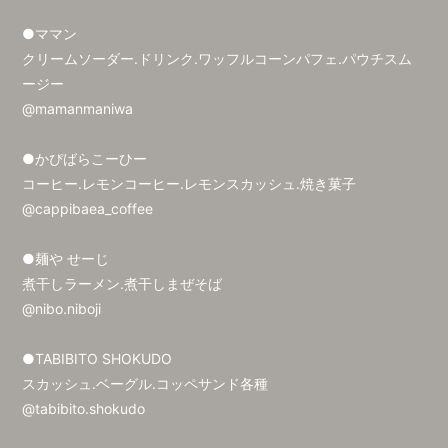
●ママン
クリームソーダー.ドリンク.ワッフルコーンパフェ.パウチスム
ージー
@mamanmaniwa
●かぴばらこーひー
コーヒー.レモンコーヒー.レモンスカッシュ.焼き菓子
@cappibaea_coffee
●麺や せーじ
煮干しラーメン.煮干しまぜそば
@nibo.niboji
●TABIBITO SHOKUDO
スカッシュ.ベーグル.コッペサンド各種
@tabibito.shokudo