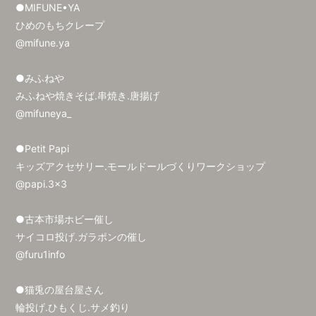
●MIFUNE•YA
ひめのもちクレープ
@mifune.ya
●みふねや
みふねや焼きそば.串焼き.唐揚げ
@mifuneya_
●Petit Papi
キッズアクセサリー.モールドールづくりワークショップ
@papi.3x3
●古本市場ホビー催し
サイコロ投げ.ガラポンの催し
@furu1info
●猫兎の屋台屋さん
輪投げ.ひもくじ.サメ釣り