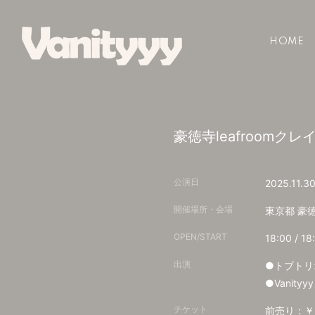
HOME
豪徳寺leafroom
公演日
2025.11.3
開催場所・会場
東京都
豪徳
OPEN/START
18:00 / 18
出演
●トブトリ
●Vanityyy
チケット
前売り：￥2