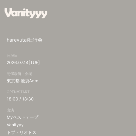
HOME
INFORMATION
harevutai壮行会
SCHEDULE
PROFILE
公演日
VIDEO
DISCOGRAPHY
2026.07.14
[TUE]
BLOG
MOVIE
開催場所・会場
東京都
池袋Adm
RADIO
PHOTO
OPEN/START
18:00 / 18:30
Q&A
出演
Myベストテープ
Vanityyy
トブトリオトス