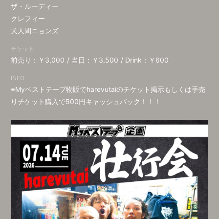
会員登録
ログイン
ザ・ルーディー
クレフィー
犬人間ニョンズ
チケット
前売り：￥3,000
当日：￥3,500
Drink：￥600
INFO
※Myベストテープ物販でharevutaiのチケット掲示もしくは手売
りチケット購入で500円キャッシュバック！！！