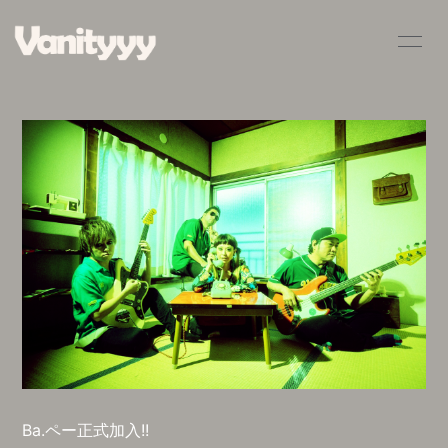
HOME
INFORMATION
SCHEDULE
PROFILE
VIDEO
DISCOGRAPHY
BLOG
MOVIE
RADIO
PHOTO
Q&A
Ba.ペー正式加入!!