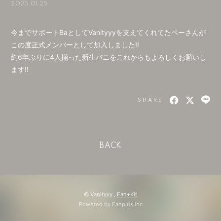
2025.01.25
会員登録
ログイン
今までサポートBaとしてVanityyyを支えてくれてたペーさんが
この度正式メンバーとして加入しました!!
約6年ぶりに4人揃った新生バニをこれからもよろしくお願いし
ます!!
SHARE
BACK
© Vanityyy ,
Fan+Kit
Powered by Fanplus.inc