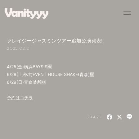
HOME
INFORMATION
クレイジージャスミンツアー追加公演発表!!
SCHEDULE
PROFILE
2025.02.01
VIDEO
DISCOGRAPHY
4/25(金)横浜BAYSIS🆕
BLOG
MOVIE
6/28(土)弘前EVENT HOUSE SHAKE(青森)🆕
6/29(日)青森某所🆕
RADIO
PHOTO
予約はコチラ
Q&A
SHARE