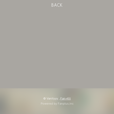
会員登録
ログイン
BACK
© Vanityyy ,
Fan+Kit
Powered by Fanplus.inc