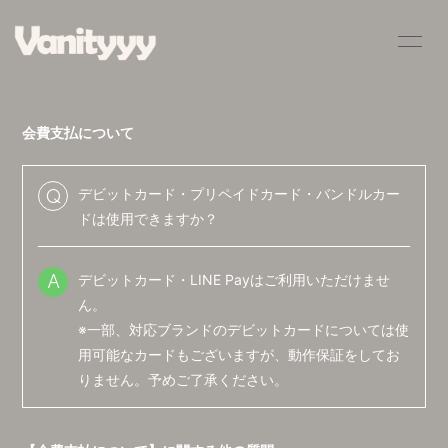
HOME
INFORMATION
会費支払について
SCHEDULE
PROFILE
VIDEO
DISCOGRAPHY
デビットカード・プリペイドカード・バンドルカー
Q
ドは使用できますか？
BLOG
MOVIE
デビットカード・LINE Payはご利用いただけませ
RADIO
PHOTO
A
ん。
Q&A
※一部、対応ブランドのデビットカードについては使
用可能なカードもございますが、動作保証をしてお
りません。予めご了承ください。