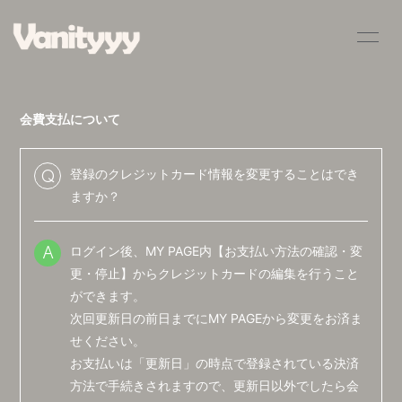
HOME
INFORMATION
会費支払について
SCHEDULE
PROFILE
VIDEO
DISCOGRAPHY
登録のクレジットカード情報を変更することはでき
Q
ますか？
BLOG
MOVIE
ログイン後、MY PAGE内【お支払い方法の確認・変
RADIO
PHOTO
A
更・停止】からクレジットカードの編集を行うこと
Q&A
ができます。
次回更新日の前日までにMY PAGEから変更をお済ま
せください。
お支払いは「更新日」の時点で登録されている決済
方法で手続きされますので、更新日以外でしたら会